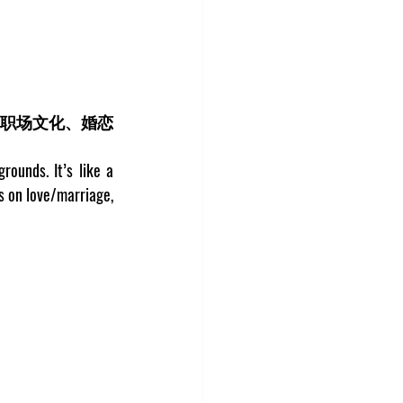
职场文化、婚恋
unds. It’s like a 
 on love/marriage, 