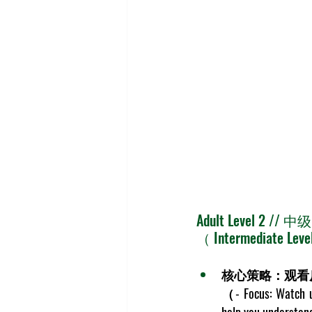
Adult Level 
（ Intermediate Level
核心策略：观看
（- 
Focus
: Watch 
help you understand