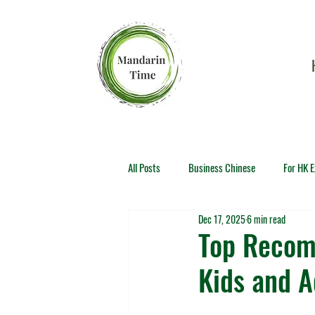
All Posts
Business Chinese
For HK 
Dec 17, 2025
6 min read
Top Recom
Kids and A