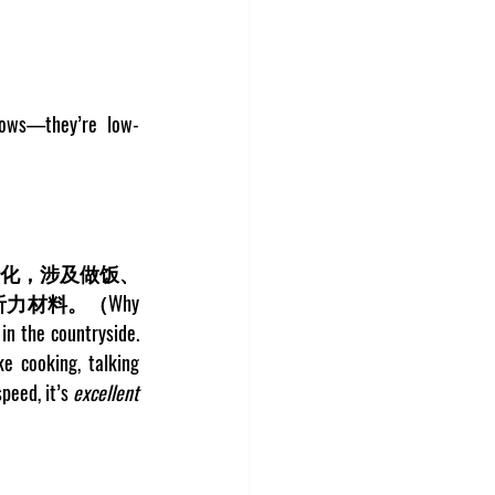
shows—they’re low-
化，涉及做饭、
材料。（Why 
in the countryside. 
e cooking, talking 
eed, it’s 
excellent