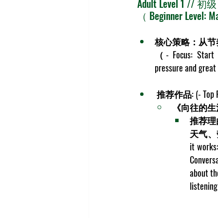
Adult Level 
（ Beginner Level: Ma
核心策略：从节
（- 
Focus
: Start
pressure and great f
 推荐作品: (- 
Top 
《向往的生
推荐理
天气、
it works:
Conversa
about th
listenin