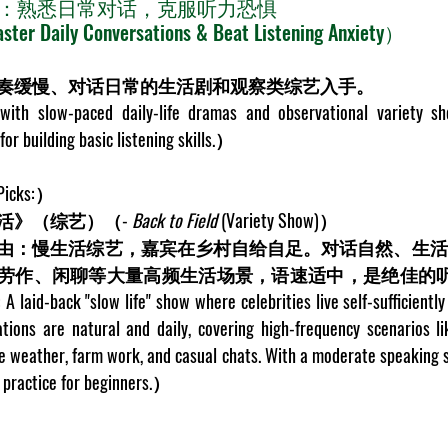
1 // 初级：熟悉日常对话，克服听力恐惧
ster Daily Conversations & Beat Listening Anxiety）  
奏缓慢、对话日常的生活剧和观察类综艺入手。
 with slow-paced daily-life dramas and observational variety 
or building basic listening skills.）  
Picks
:）  
活》（综艺）（- 
Back to Field
 (Variety Show)）  
由：慢生活综艺，嘉宾在乡村自给自足。对话自然、生活
劳作、闲聊等大量高频生活场景，语速适中，是绝佳的听力
 A laid-back "slow life" show where celebrities live self-sufficiently 
tions are natural and daily, covering high-frequency scenarios lik
e weather, farm work, and casual chats. With a moderate speaking sp
g practice for beginners.）  