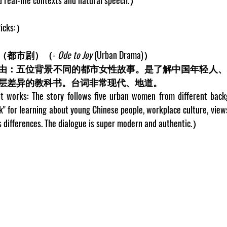
icks
:）  
（都市剧）（- 
Ode to Joy
 (Urban Drama)）  
由：五位背景不同的都市女性故事。是了解中国年轻人、
层差异的教科书。台词非常现代、地道。
works: The story follows five urban women from different backgro
k" for learning about young Chinese people, workplace culture, views
s differences. The dialogue is super modern and authentic.）  